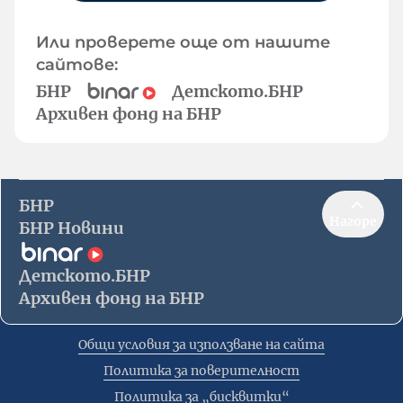
Или проверете още от нашите
сайтове:
БНР
Детското.БНР
Архивен фонд на БНР
БНР
Нагоре
БНР Новини
Детското.БНР
Архивен фонд на БНР
Общи условия за използване на сайта
Политика за поверителност
Политика за „бисквитки“