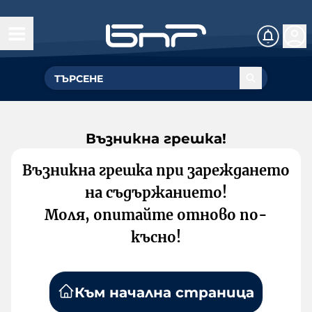
Възникна грешка!
Възникна грешка при зареждането
на съдържанието!
Моля, опитайте отново по-
късно!
Към начална страница