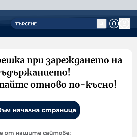
решка при зареждането на
съдържанието!
тайте отново по-късно!
Към начална страница
е от нашите сайтове: