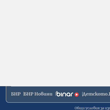
БНР
БНР Новини
Детското.
Общи условия за из