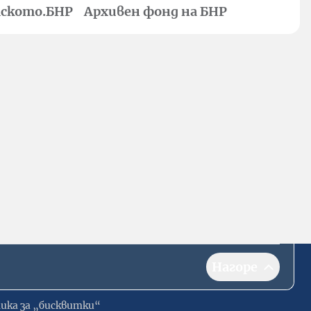
ското.БНР
Архивен фонд на БНР
Нагоре
ика за „бисквитки“