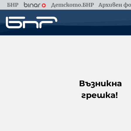
БНР
Детското.БНР
Архивен фо
Възникна
грешка!