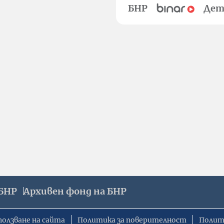
БНР
Дет
БНР
Архивен фонд на БНР
ползване на сайта
Политика за поверителност
Полит