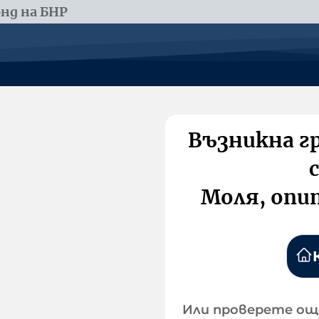
нд на БНР
Възникна г
Моля, опи
Или проверете ощ