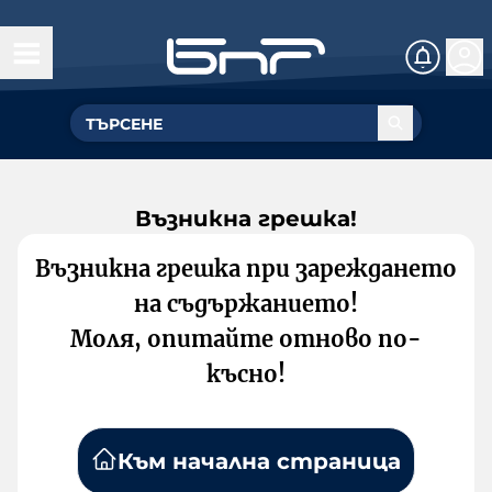
Възникна грешка!
Възникна грешка при зареждането
на съдържанието!
Моля, опитайте отново по-
късно!
Към начална страница