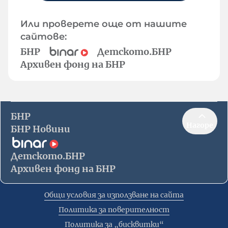
Или проверете още от нашите
сайтове:
БНР
Детското.БНР
Архивен фонд на БНР
БНР
Нагоре
БНР Новини
Детското.БНР
Архивен фонд на БНР
Общи условия за използване на сайта
Политика за поверителност
Политика за „бисквитки“