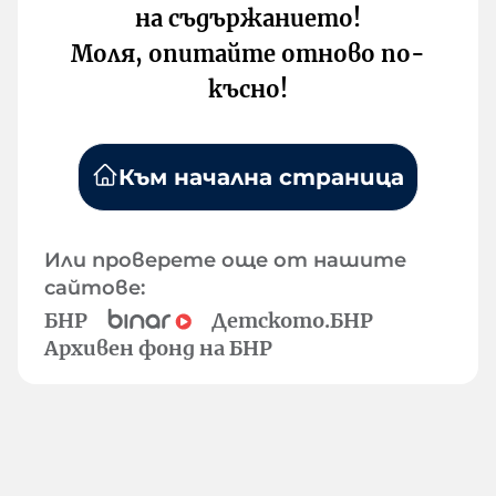
на съдържанието!
Моля, опитайте отново по-
късно!
Към начална страница
Или проверете още от нашите
сайтове:
БНР
Детското.БНР
Архивен фонд на БНР