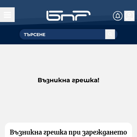
Възникна грешка!
Възникна грешка при зареждането