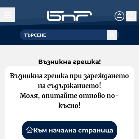
Възникна грешка!
Възникна грешка при зареждането
на съдържанието!
Моля, опитайте отново по-
късно!
Към начална страница