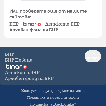
Или проверете още от нашите
сайтове:
БНР
Детското.БНР
Архивен фонд на БНР
БНР
Нагоре
БНР Новини
Детското.БНР
Архивен фонд на БНР
Общи условия за използване на сайта
Политика за поверителност
Политика за „бисквитки“