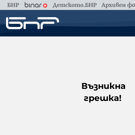
БНР
Детското.БНР
Архивен фо
Възникна
грешка!