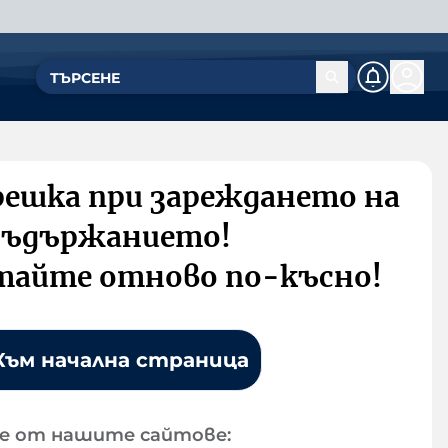
решка при зареждането на
съдържанието!
тайте отново по-късно!
Към начална страница
е от нашите сайтове: