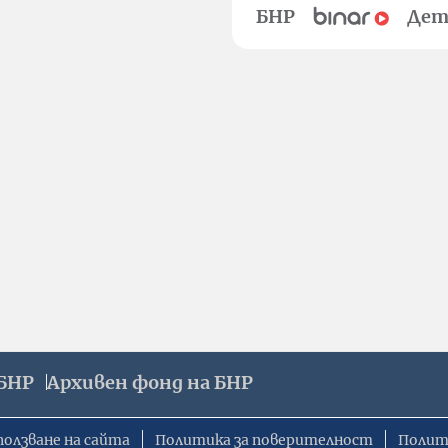
БНР
Дет
БНР
Архивен фонд на БНР
ползване на сайта
Политика за поверителност
Полит