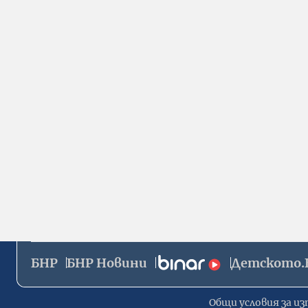
БНР
БНР Новини
Детското.
Общи условия за из