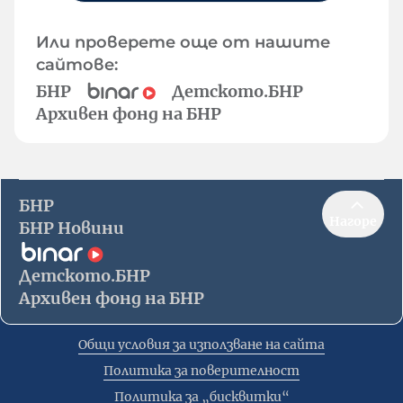
Или проверете още от нашите
сайтове:
БНР
Детското.БНР
Архивен фонд на БНР
БНР
Нагоре
БНР Новини
Детското.БНР
Архивен фонд на БНР
Общи условия за използване на сайта
Политика за поверителност
Политика за „бисквитки“