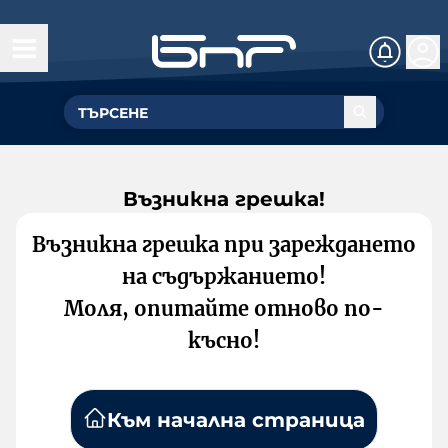
Възникна грешка!
Възникна грешка при зареждането
на съдържанието!
Моля, опитайте отново по-
късно!
Към начална страница