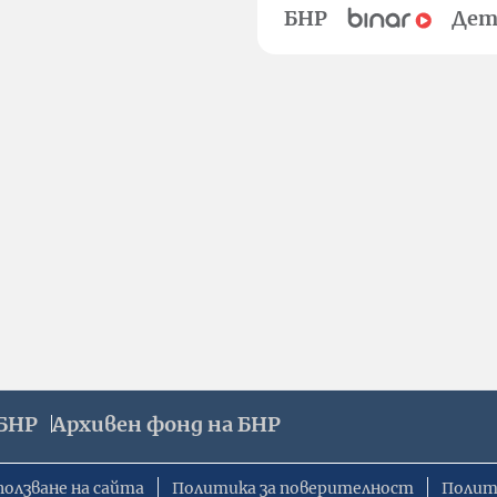
БНР
Дет
БНР
Архивен фонд на БНР
ползване на сайта
Политика за поверителност
Полит