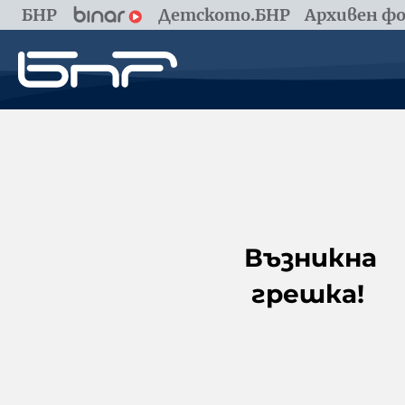
БНР
Детското.БНР
Архивен фо
Възникна
грешка!