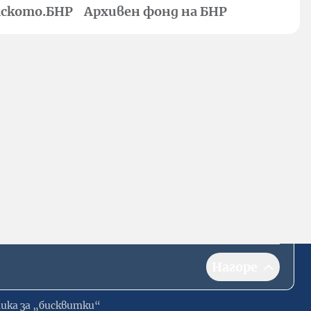
ското.БНР
Архивен фонд на БНР
Нагоре
ика за „бисквитки“