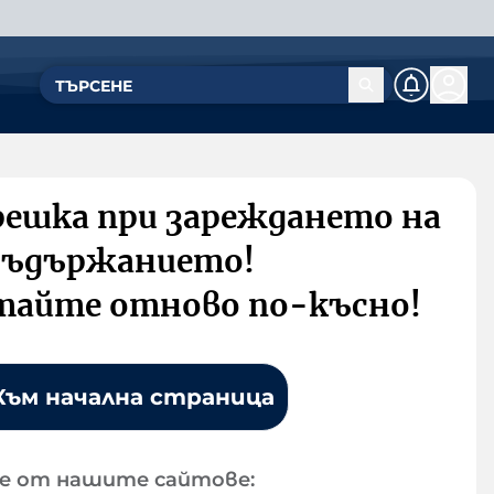
решка при зареждането на
съдържанието!
тайте отново по-късно!
Към начална страница
е от нашите сайтове: