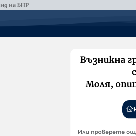
нд на БНР
Възникна г
Моля, опи
Или проверете ощ