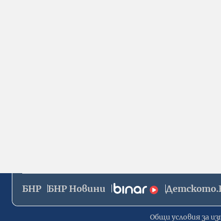
БНР
БНР Новини
Детското.
Общи условия за из