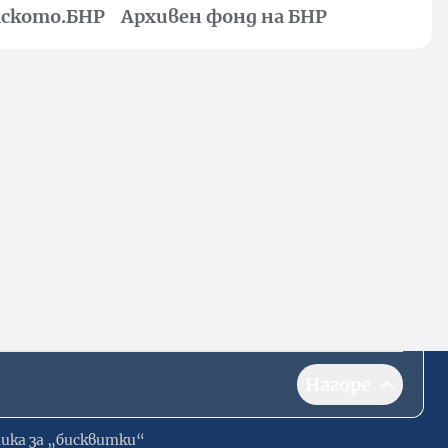
ското.БНР
Архивен фонд на БНР
Нагоре
ика за „бисквитки“