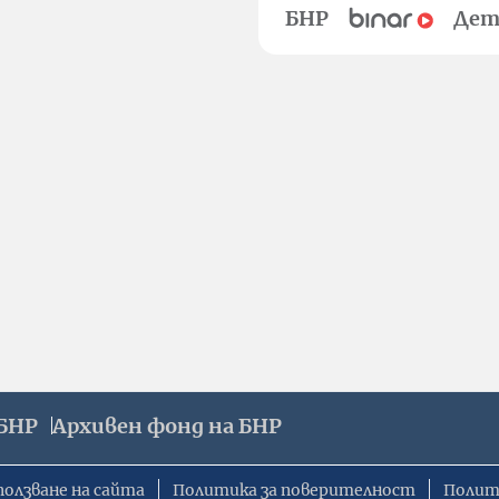
БНР
Дет
БНР
Архивен фонд на БНР
ползване на сайта
Политика за поверителност
Полит