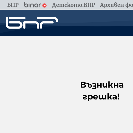
БНР
Детското.БНР
Архивен фо
Възникна
грешка!