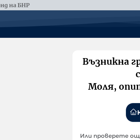
нд на БНР
Възникна г
Моля, опи
Или проверете ощ