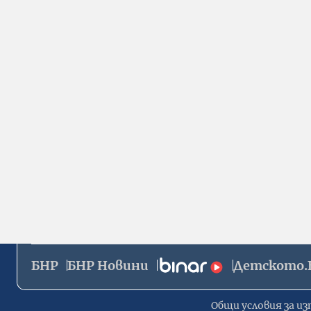
БНР
БНР Новини
Детското.
Общи условия за из