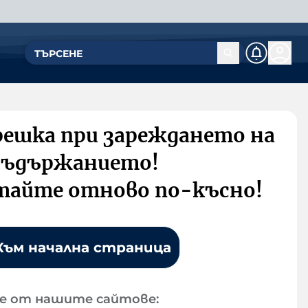
решка при зареждането на
съдържанието!
тайте отново по-късно!
Към начална страница
е от нашите сайтове: