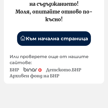
на съдържанието!
Моля, опитайте отново по-
късно!
Към начална страница
Или проверете още от нашите
сайтове:
БНР
Детското.БНР
Архивен фонд на БНР