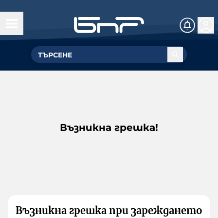
Възникна грешка!
Възникна грешка при зареждането