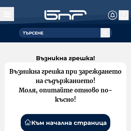
Възникна грешка!
Възникна грешка при зареждането
на съдържанието!
Моля, опитайте отново по-
късно!
Към начална страница