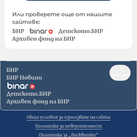
Или проверете още от нашите
сайтове:
БНР
Детското.БНР
Архивен фонд на БНР
БНР
Нагоре
БНР Новини
Детското.БНР
Архивен фонд на БНР
Общи условия за използване на сайта
Политика за поверителност
Политика за „бисквитки“