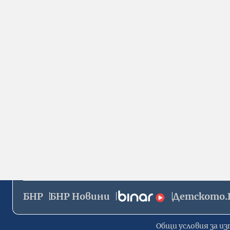
БНР
БНР Новини
Детското.
Общи условия за из