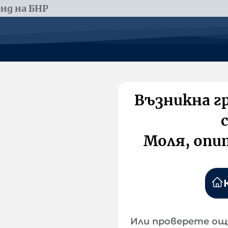
нд на БНР
Възникна г
Моля, опи
Или проверете ощ