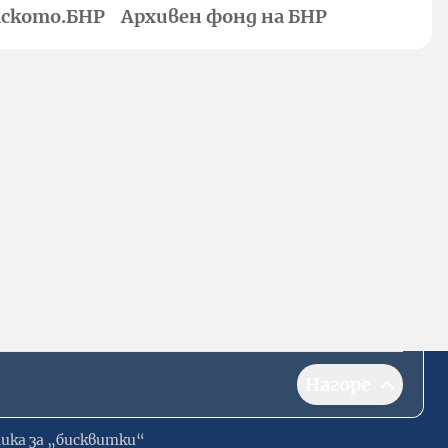
ското.БНР
Архивен фонд на БНР
Нагоре
ика за „бисквитки“