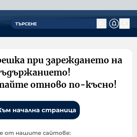
решка при зареждането на
съдържанието!
тайте отново по-късно!
Към начална страница
е от нашите сайтове: