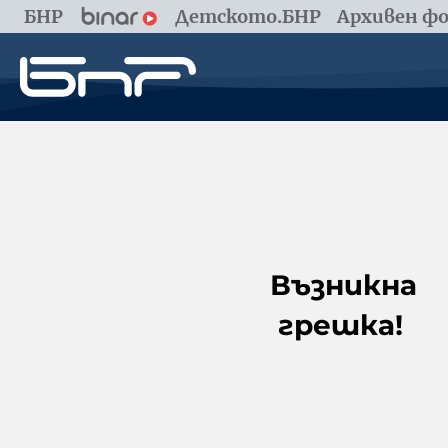
БНР
Детското.БНР
Архивен фо
Възникна
грешка!