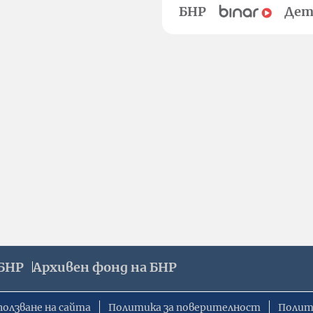
БНР
Дет
БНР
Архивен фонд на БНР
ползване на сайта
Политика за поверителност
Полит