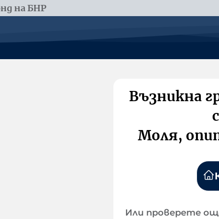
нд на БНР
Възникна г
Моля, опи
Или проверете ощ