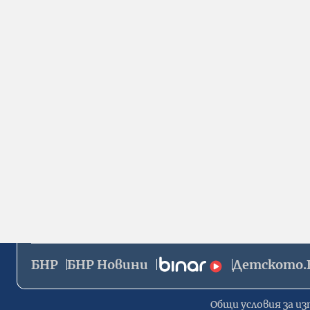
БНР
БНР Новини
Детското.
Общи условия за из