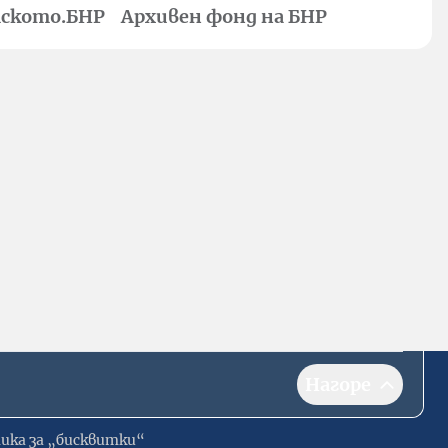
ското.БНР
Архивен фонд на БНР
Нагоре
ика за „бисквитки“