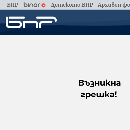
БНР
Детското.БНР
Архивен фо
Възникна
грешка!