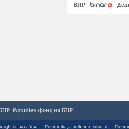
БНР
Дет
БНР
Архивен фонд на БНР
ползване на сайта
Политика за поверителност
Полит