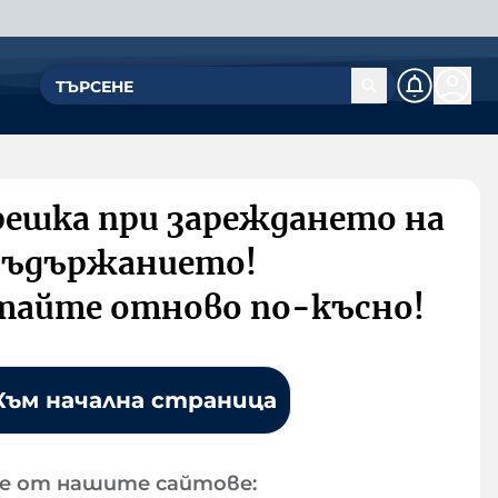
решка при зареждането на
съдържанието!
тайте отново по-късно!
Към начална страница
е от нашите сайтове: