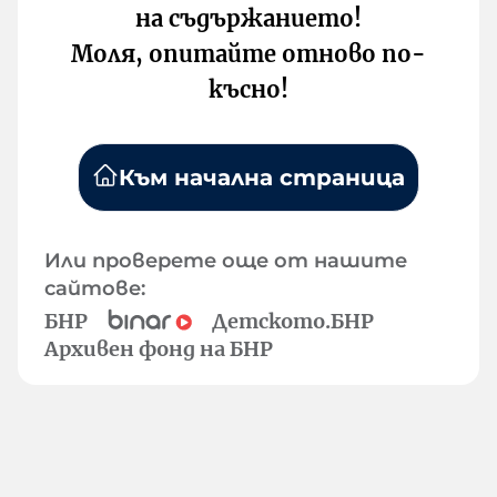
на съдържанието!
Моля, опитайте отново по-
късно!
Към начална страница
Или проверете още от нашите
сайтове:
БНР
Детското.БНР
Архивен фонд на БНР