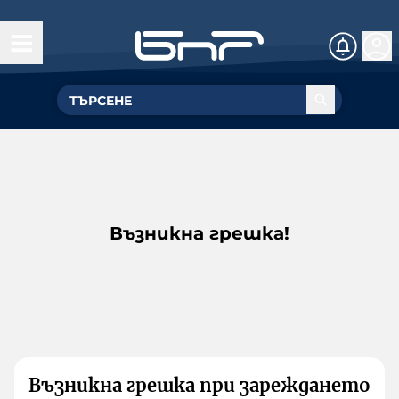
Възникна грешка!
Възникна грешка при зареждането