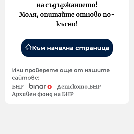
на съдържанието!
Моля, опитайте отново по-
късно!
Към начална страница
Или проверете още от нашите
сайтове:
БНР
Детското.БНР
Архивен фонд на БНР