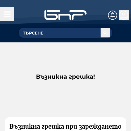
Възникна грешка!
Възникна грешка при зареждането