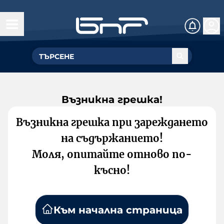
Възникна грешка!
Възникна грешка при зареждането
на съдържанието!
Моля, опитайте отново по-
късно!
Към начална страница