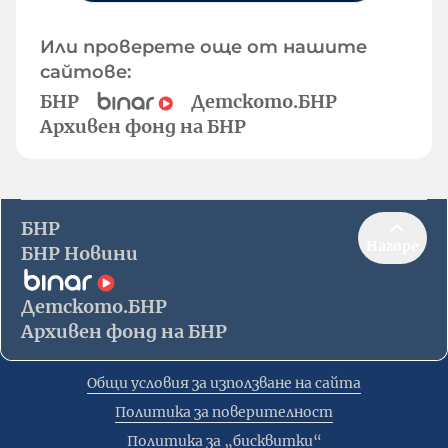
Или проверете още от нашите
сайтове:
БНР
Детското.БНР
Архивен фонд на БНР
БНР
Нагоре
БНР Новини
Детското.БНР
Архивен фонд на БНР
Общи условия за използване на сайта
Политика за поверителност
Политика за „бисквитки“