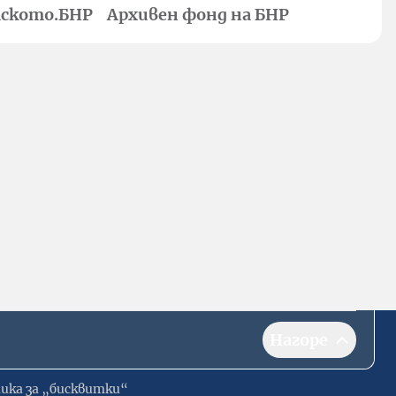
ското.БНР
Архивен фонд на БНР
Нагоре
ика за „бисквитки“