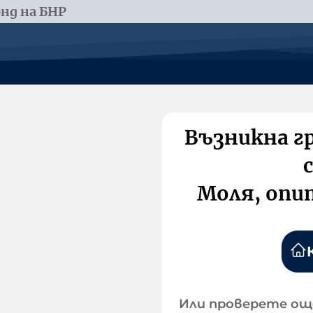
нд на БНР
Възникна г
Моля, опи
Или проверете ощ