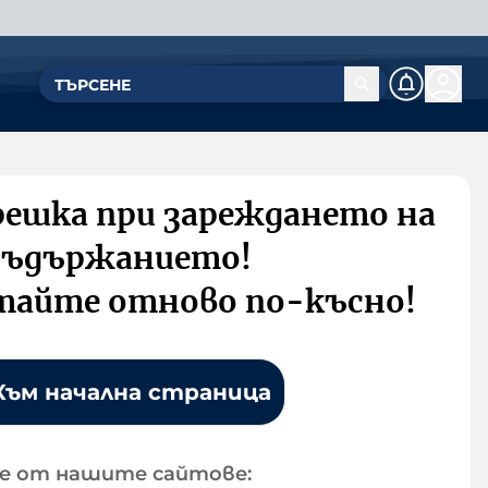
решка при зареждането на
съдържанието!
тайте отново по-късно!
Към начална страница
е от нашите сайтове: