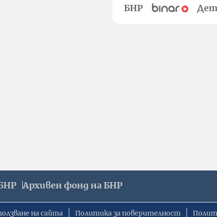
БНР
Дет
БНР
Архивен фонд на БНР
ползване на сайта
Политика за поверителност
Полит