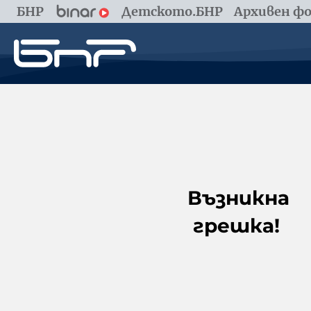
БНР
Детското.БНР
Архивен фо
Възникна
грешка!