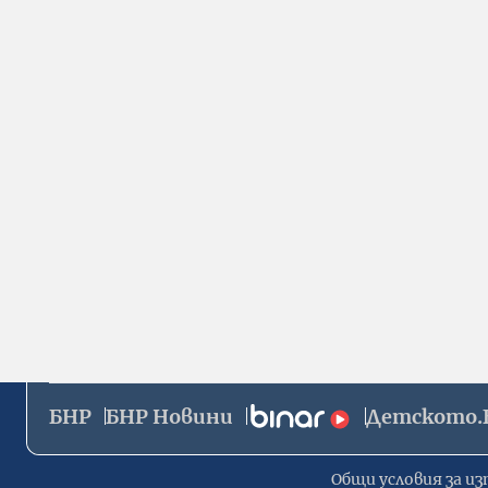
БНР
БНР Новини
Детското.
Общи условия за из