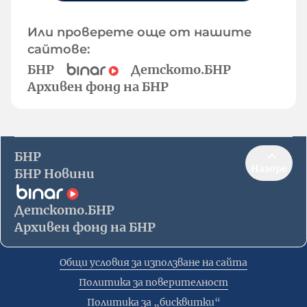
Или проверете още от нашите
сайтове:
БНР
Детското.БНР
Архивен фонд на БНР
БНР
Нагоре
БНР Новини
Детското.БНР
Архивен фонд на БНР
Общи условия за използване на сайта
Политика за поверителност
Политика за „бисквитки“