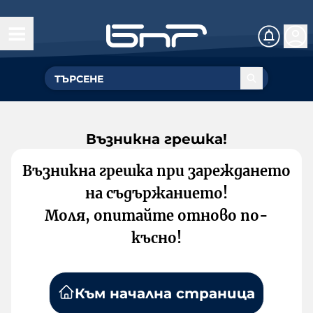
Възникна грешка!
Възникна грешка при зареждането
на съдържанието!
Моля, опитайте отново по-
късно!
Към начална страница