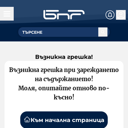
Възникна грешка!
Възникна грешка при зареждането
на съдържанието!
Моля, опитайте отново по-
късно!
Към начална страница