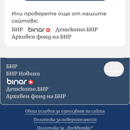
Или проверете още от нашите
сайтове:
БНР
Детското.БНР
Архивен фонд на БНР
БНР
Нагоре
БНР Новини
Детското.БНР
Архивен фонд на БНР
Общи условия за използване на сайта
Политика за поверителност
Политика за „бисквитки“