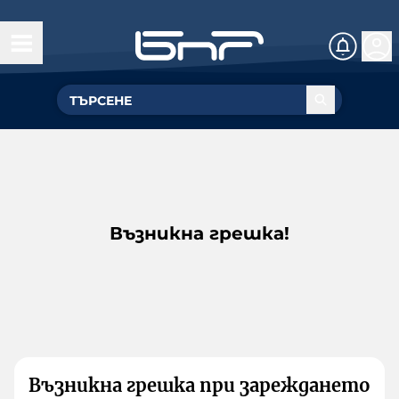
Възникна грешка!
Възникна грешка при зареждането