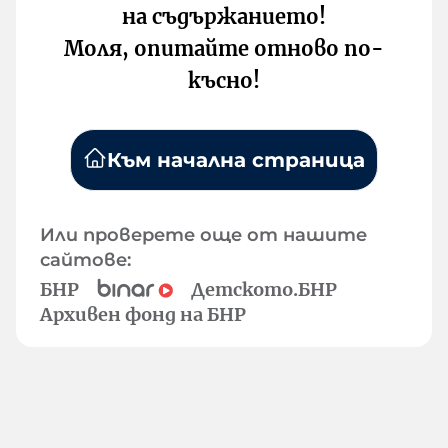
на съдържанието!
Моля, опитайте отново по-
късно!
Към начална страница
Или проверете още от нашите
сайтове:
БНР
Детското.БНР
Архивен фонд на БНР