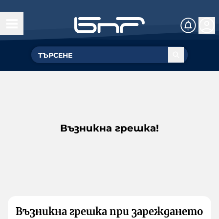
Възникна грешка!
Възникна грешка при зареждането