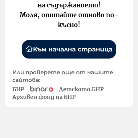
на съдържанието!
Моля, опитайте отново по-
късно!
Към начална страница
Или проверете още от нашите
сайтове:
БНР
Детското.БНР
Архивен фонд на БНР