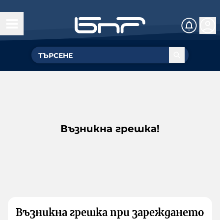
Възникна грешка!
Възникна грешка при зареждането