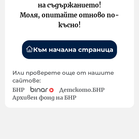
на съдържанието!
Моля, опитайте отново по-
късно!
Към начална страница
Или проверете още от нашите
сайтове:
БНР
Детското.БНР
Архивен фонд на БНР