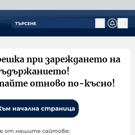
решка при зареждането на
съдържанието!
тайте отново по-късно!
Към начална страница
е от нашите сайтове: