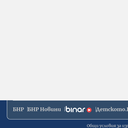
БНР
БНР Новини
Детското.
Общи условия за из