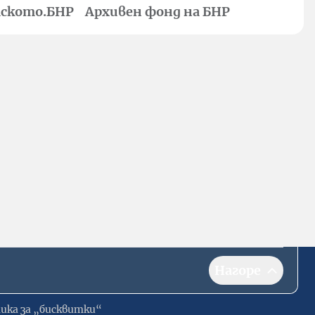
ското.БНР
Архивен фонд на БНР
Нагоре
ика за „бисквитки“