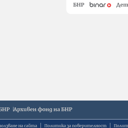
БНР
Дет
БНР
Архивен фонд на БНР
ползване на сайта
Политика за поверителност
Полит