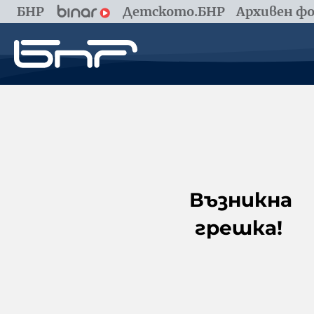
БНР
Детското.БНР
Архивен фо
Възникна
грешка!