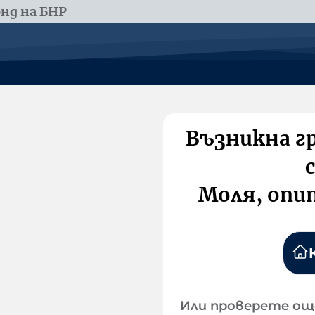
нд на БНР
Възникна г
Моля, опи
Или проверете ощ