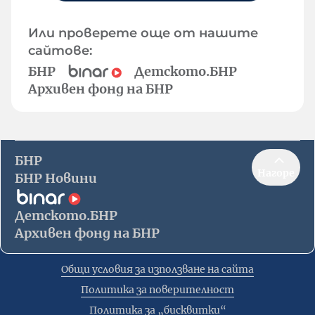
Или проверете още от нашите
сайтове:
БНР
Детското.БНР
Архивен фонд на БНР
БНР
Нагоре
БНР Новини
Детското.БНР
Архивен фонд на БНР
Общи условия за използване на сайта
Политика за поверителност
Политика за „бисквитки“