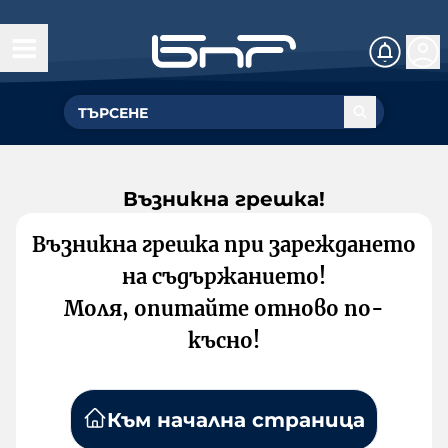
Възникна грешка!
Възникна грешка при зареждането
на съдържанието!
Моля, опитайте отново по-
късно!
Към начална страница