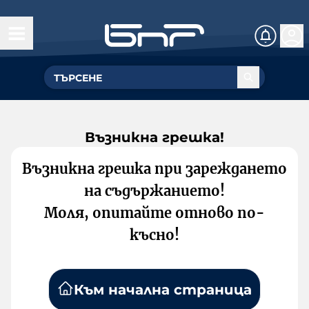
Възникна грешка!
Възникна грешка при зареждането
на съдържанието!
Моля, опитайте отново по-
късно!
Към начална страница