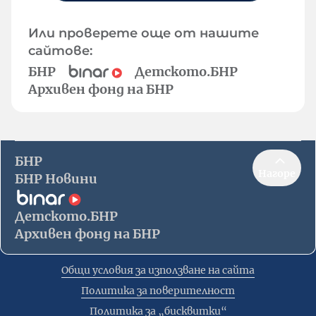
Или проверете още от нашите
сайтове:
БНР
Детското.БНР
Архивен фонд на БНР
БНР
Нагоре
БНР Новини
Детското.БНР
Архивен фонд на БНР
Общи условия за използване на сайта
Политика за поверителност
Политика за „бисквитки“