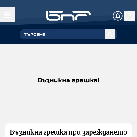
Възникна грешка!
Възникна грешка при зареждането