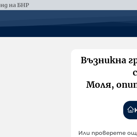
нд на БНР
Възникна г
Моля, опи
Или проверете ощ