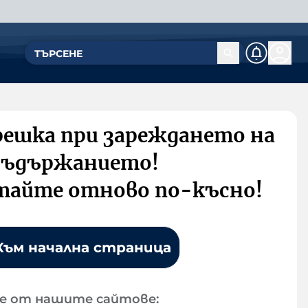
решка при зареждането на
съдържанието!
тайте отново по-късно!
Към начална страница
е от нашите сайтове: