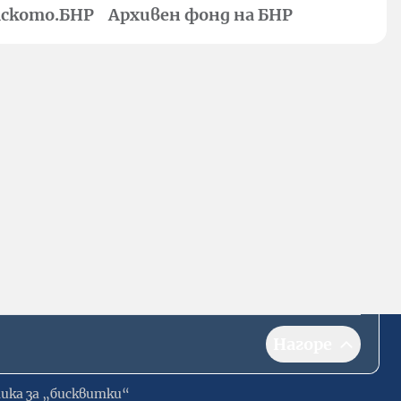
ското.БНР
Архивен фонд на БНР
Нагоре
ика за „бисквитки“