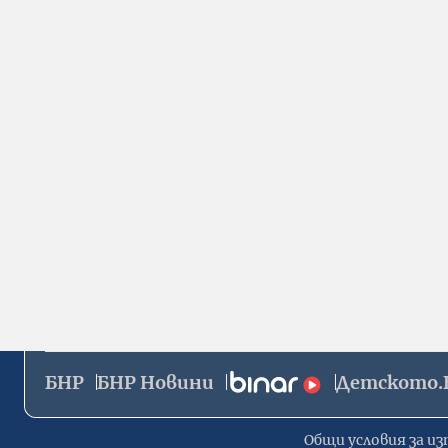
БНР
БНР Новини
Детското.
Общи условия за из