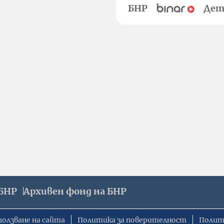
БНР
Дет
БНР
Архивен фонд на БНР
ползване на сайта
Политика за поверителност
Полит