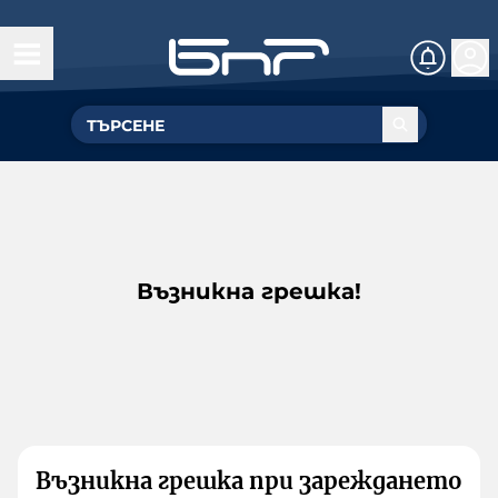
Възникна грешка!
Възникна грешка при зареждането