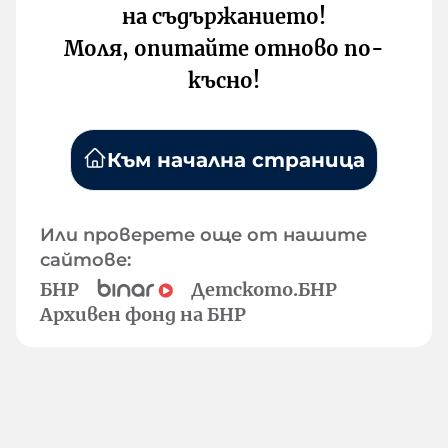
на съдържанието!
Моля, опитайте отново по-
късно!
Към начална страница
Или проверете още от нашите
сайтове:
БНР
Детското.БНР
Архивен фонд на БНР