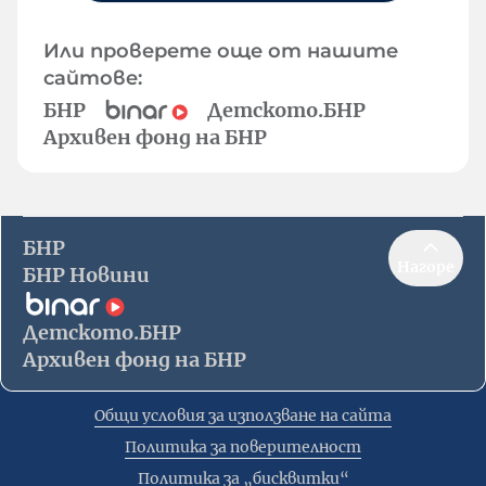
Или проверете още от нашите
сайтове:
БНР
Детското.БНР
Архивен фонд на БНР
БНР
Нагоре
БНР Новини
Детското.БНР
Архивен фонд на БНР
Общи условия за използване на сайта
Политика за поверителност
Политика за „бисквитки“