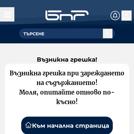
Възникна грешка!
Възникна грешка при зареждането
на съдържанието!
Моля, опитайте отново по-
късно!
Към начална страница