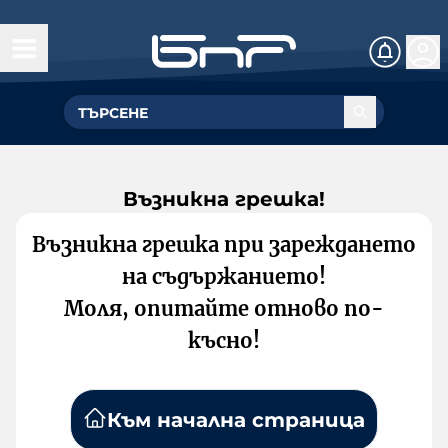
Възникна грешка!
Възникна грешка при зареждането
на съдържанието!
Моля, опитайте отново по-
късно!
Към начална страница