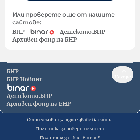
Или проверете още от нашите
сайтове:
БНР
Детското.БНР
Архивен фонд на БНР
БНР
Нагоре
БНР Новини
Детското.БНР
Архивен фонд на БНР
Общи условия за използване на сайта
Политика за поверителност
Политика за „бисквитки“