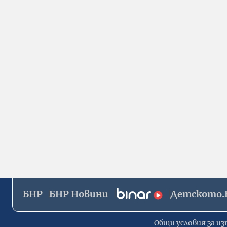
БНР
БНР Новини
Детското.
Общи условия за из