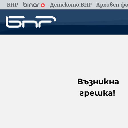
БНР
Детското.БНР
Архивен фо
Възникна
грешка!