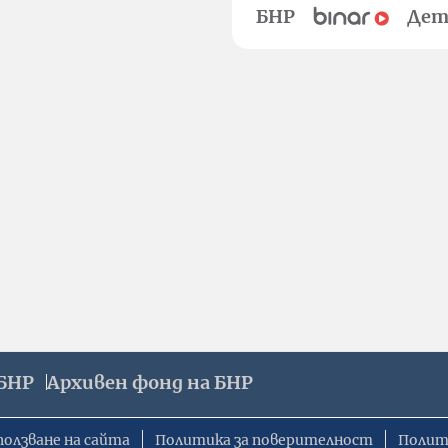
БНР
Дет
БНР
Архивен фонд на БНР
ползване на сайта
Политика за поверителност
Полит