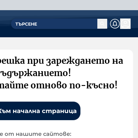
решка при зареждането на
съдържанието!
тайте отново по-късно!
Към начална страница
е от нашите сайтове: