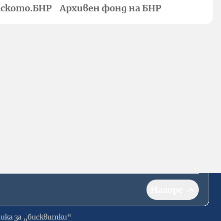
ското.БНР
Архивен фонд на БНР
Нагоре
ика за „бисквитки“