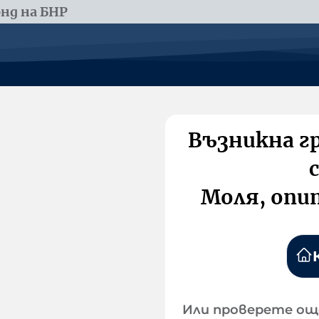
нд на БНР
Възникна г
Моля, опи
Или проверете ощ