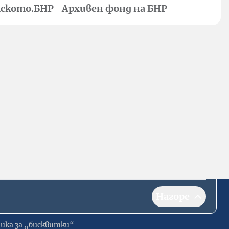
ското.БНР
Архивен фонд на БНР
Нагоре
ика за „бисквитки“