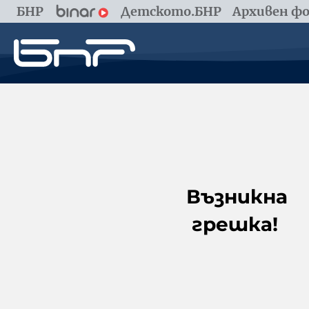
БНР
Детското.БНР
Архивен фо
Възникна
грешка!