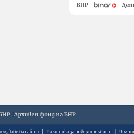
БНР
Дет
БНР
Архивен фонд на БНР
ползване на сайта
Политика за поверителност
Полит