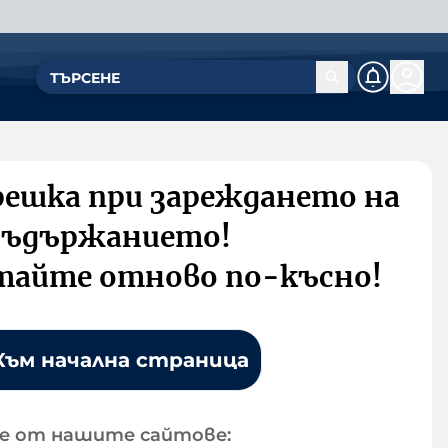
решка при зареждането на
съдържанието!
тайте отново по-късно!
Към начална страница
е от нашите сайтове: