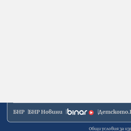
БНР
БНР Новини
Детското.
Общи условия за из