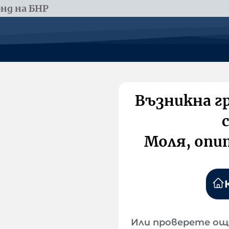
нд на БНР
Възникна г
Моля, опи
Или проверете ощ