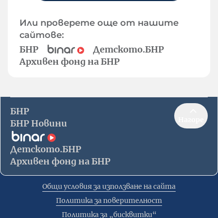
Или проверете още от нашите
сайтове:
БНР
Детското.БНР
Архивен фонд на БНР
БНР
Нагоре
БНР Новини
Детското.БНР
Архивен фонд на БНР
Общи условия за използване на сайта
Политика за поверителност
Политика за „бисквитки“