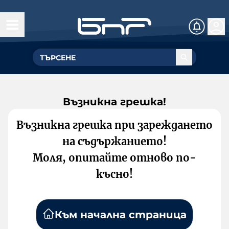
Възникна грешка!
Възникна грешка при зареждането
на съдържанието!
Моля, опитайте отново по-
късно!
Към начална страница