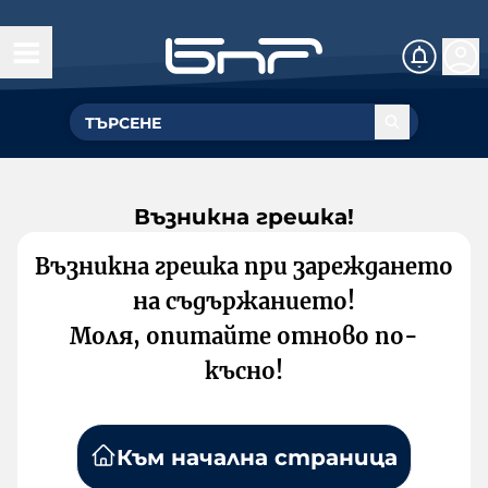
Възникна грешка!
Възникна грешка при зареждането
на съдържанието!
Моля, опитайте отново по-
късно!
Към начална страница