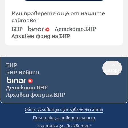
Или проверете още от нашите
сайтове:
БНР
Детското.БНР
Архивен фонд на БНР
БНР
Нагоре
БНР Новини
Детското.БНР
Архивен фонд на БНР
Общи условия за използване на сайта
Политика за поверителност
Политика за „бисквитки“