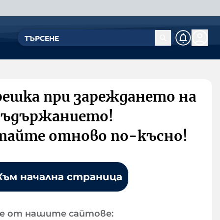
решка при зареждането на
съдържанието!
тайте отново по-късно!
Към начална страница
е от нашите сайтове: