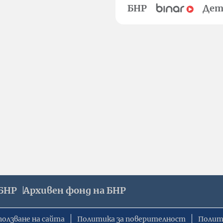
БНР
Дет
БНР
Архивен фонд на БНР
ползване на сайта
Политика за поверителност
Полит