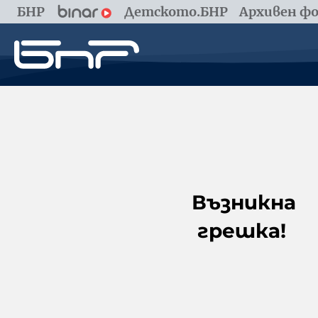
БНР
Детското.БНР
Архивен фо
Възникна
грешка!