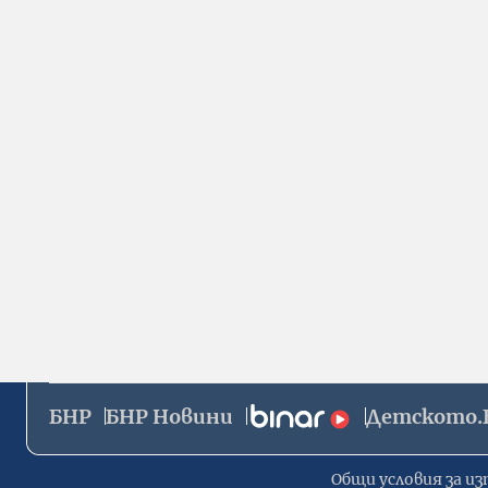
БНР
БНР Новини
Детското.
Общи условия за из