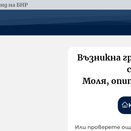
нд на БНР
Възникна г
Моля, опи
Или проверете ощ