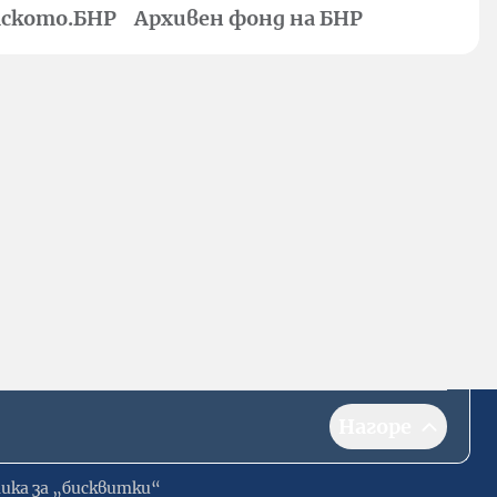
ското.БНР
Архивен фонд на БНР
Нагоре
ика за „бисквитки“