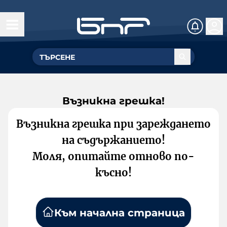
Възникна грешка!
Възникна грешка при зареждането
на съдържанието!
Моля, опитайте отново по-
късно!
Към начална страница