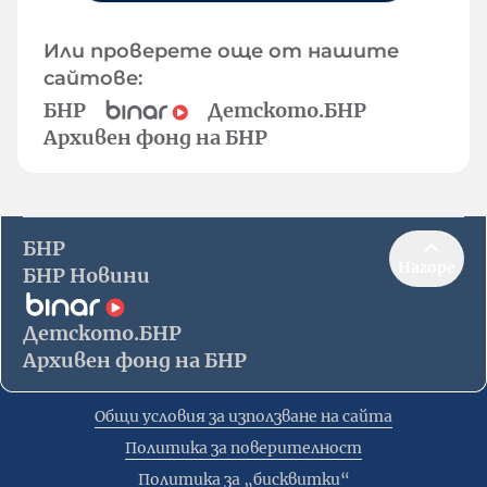
Или проверете още от нашите
сайтове:
БНР
Детското.БНР
Архивен фонд на БНР
БНР
Нагоре
БНР Новини
Детското.БНР
Архивен фонд на БНР
Общи условия за използване на сайта
Политика за поверителност
Политика за „бисквитки“