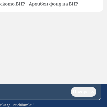
ското.БНР
Архивен фонд на БНР
Нагоре
ика за „бисквитки“