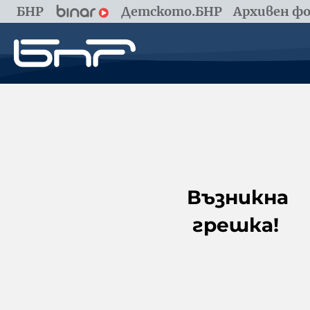
БНР
Детското.БНР
Архивен фо
Възникна
грешка!