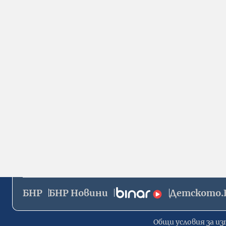
БНР
БНР Новини
Детското.
Общи условия за из