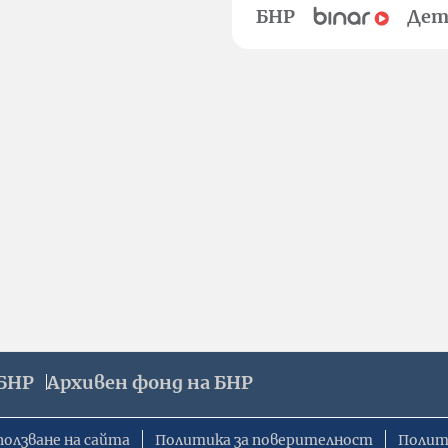
БНР
Дет
БНР
Архивен фонд на БНР
ползване на сайта
Политика за поверителност
Полит