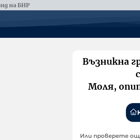
нд на БНР
Възникна г
Моля, опи
Или проверете ощ