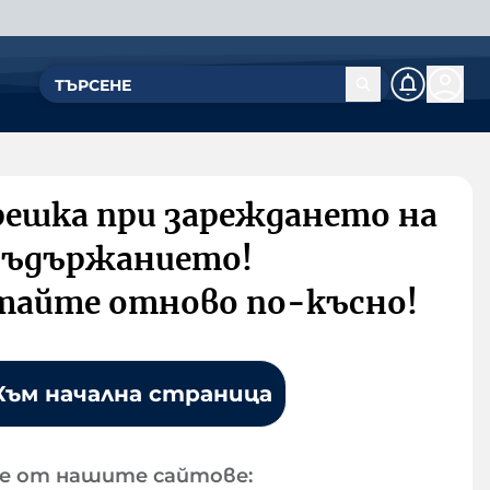
решка при зареждането на
съдържанието!
тайте отново по-късно!
Към начална страница
е от нашите сайтове: