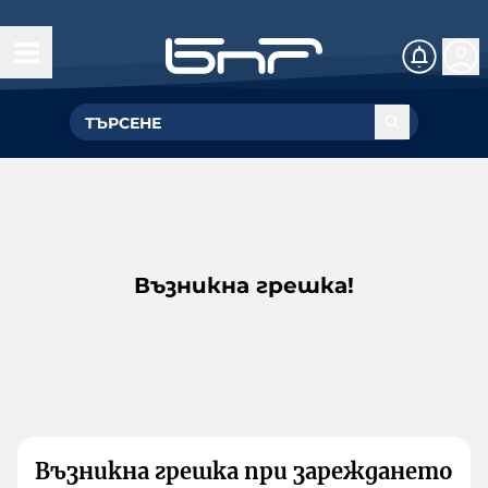
Възникна грешка!
Възникна грешка при зареждането