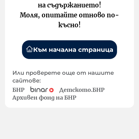
на съдържанието!
Моля, опитайте отново по-
късно!
Към начална страница
Или проверете още от нашите
сайтове:
БНР
Детското.БНР
Архивен фонд на БНР