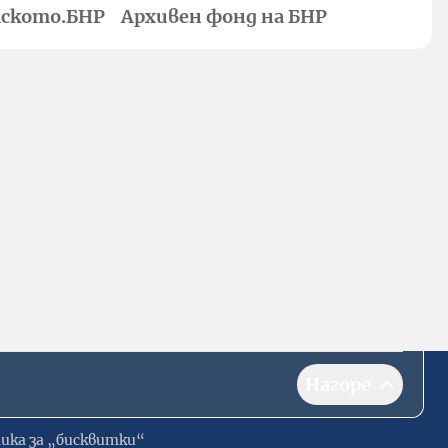
ското.БНР
Архивен фонд на БНР
Нагоре
ика за „бисквитки“