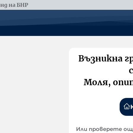
нд на БНР
Възникна г
Моля, опи
Или проверете ощ