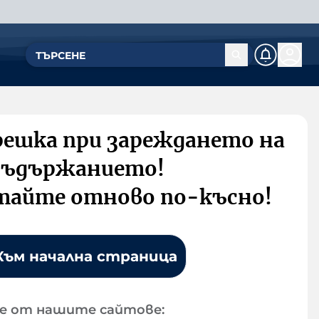
решка при зареждането на
съдържанието!
тайте отново по-късно!
Към начална страница
е от нашите сайтове: