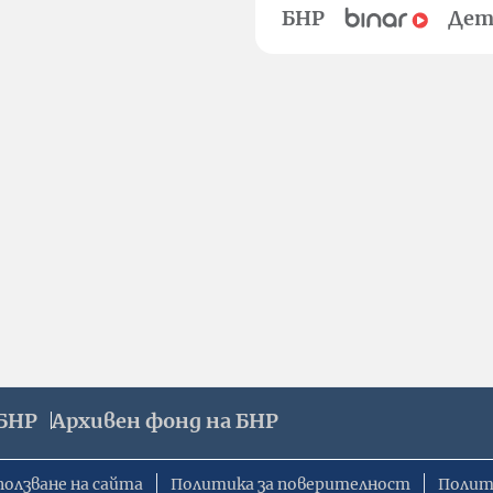
БНР
Дет
БНР
Архивен фонд на БНР
ползване на сайта
Политика за поверителност
Полит