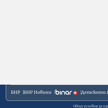
БНР
БНР Новини
Детското.
Общи условия за из