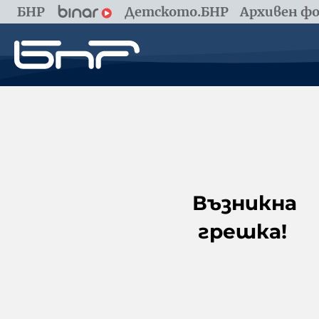
БНР
Детското.БНР
Архивен фо
Възникна
грешка!