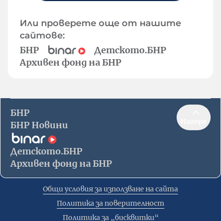
Или проверете още от нашите
сайтове:
БНР
Детското.БНР
Архивен фонд на БНР
БНР
Нагоре
БНР Новини
Детското.БНР
Архивен фонд на БНР
Общи условия за използване на сайта
Политика за поверителност
Политика за „бисквитки“