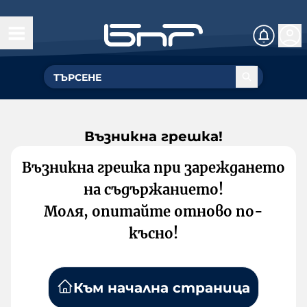
Възникна грешка!
Възникна грешка при зареждането
на съдържанието!
Моля, опитайте отново по-
късно!
Към начална страница