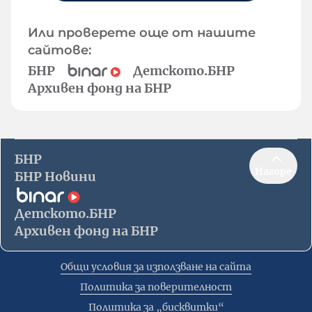
Или проверете още от нашите
сайтове:
БНР
Детското.БНР
Архивен фонд на БНР
БНР
Нагоре
БНР Новини
Детското.БНР
Архивен фонд на БНР
Общи условия за използване на сайта
Политика за поверителност
Политика за „бисквитки“