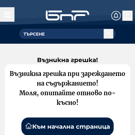
Възникна грешка!
Възникна грешка при зареждането
на съдържанието!
Моля, опитайте отново по-
късно!
Към начална страница