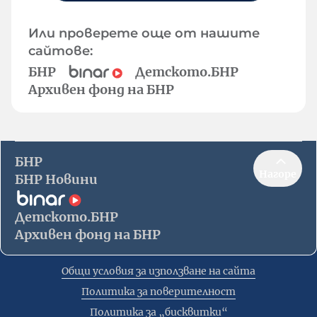
Или проверете още от нашите
сайтове:
БНР
Детското.БНР
Архивен фонд на БНР
БНР
Нагоре
БНР Новини
Детското.БНР
Архивен фонд на БНР
Общи условия за използване на сайта
Политика за поверителност
Политика за „бисквитки“