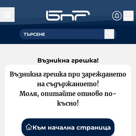
Възникна грешка!
Възникна грешка при зареждането
на съдържанието!
Моля, опитайте отново по-
късно!
Към начална страница