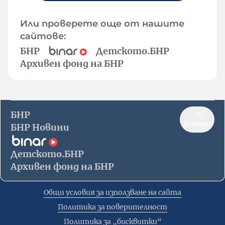
Или проверете още от нашите
сайтове:
БНР
Детското.БНР
Архивен фонд на БНР
БНР
Нагоре
БНР Новини
Детското.БНР
Архивен фонд на БНР
Общи условия за използване на сайта
Политика за поверителност
Политика за „бисквитки“