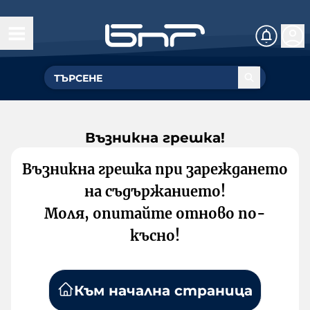
Възникна грешка!
Възникна грешка при зареждането
на съдържанието!
Моля, опитайте отново по-
късно!
Към начална страница