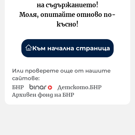
на съдържанието!
Моля, опитайте отново по-
късно!
Към начална страница
Или проверете още от нашите
сайтове:
БНР
Детското.БНР
Архивен фонд на БНР