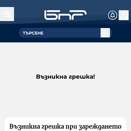
Възникна грешка!
Възникна грешка при зареждането