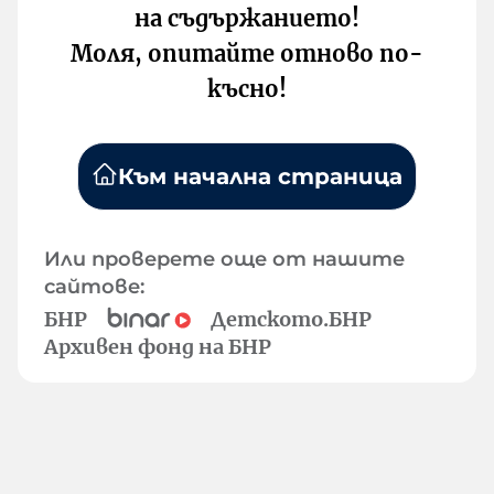
на съдържанието!
Моля, опитайте отново по-
късно!
Към начална страница
Или проверете още от нашите
сайтове:
БНР
Детското.БНР
Архивен фонд на БНР