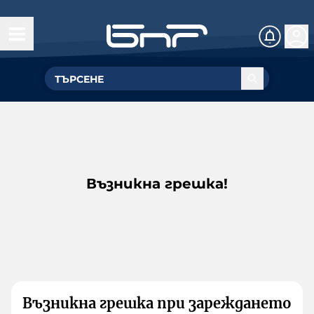
Възникна грешка!
Възникна грешка при зареждането