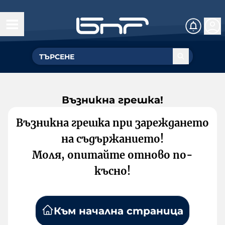
Възникна грешка!
Възникна грешка при зареждането
на съдържанието!
Моля, опитайте отново по-
късно!
Към начална страница