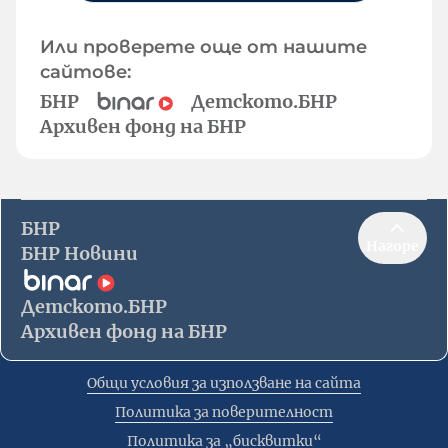
Или проверете още от нашите
сайтове:
БНР
Детското.БНР
Архивен фонд на БНР
БНР
Нагоре
БНР Новини
Детското.БНР
Архивен фонд на БНР
Общи условия за използване на сайта
Политика за поверителност
Политика за „бисквитки“