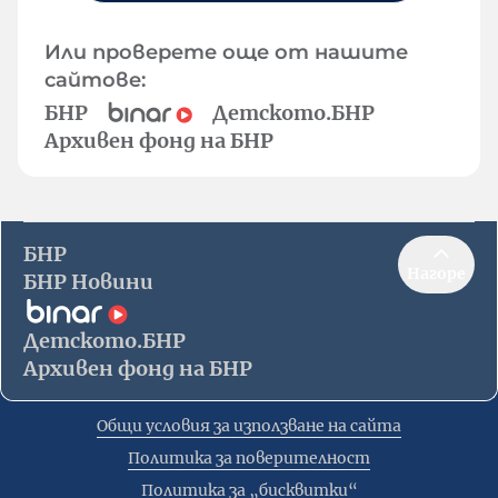
Или проверете още от нашите
сайтове:
БНР
Детското.БНР
Архивен фонд на БНР
БНР
Нагоре
БНР Новини
Детското.БНР
Архивен фонд на БНР
Общи условия за използване на сайта
Политика за поверителност
Политика за „бисквитки“