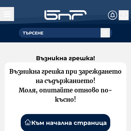
Възникна грешка!
Възникна грешка при зареждането
на съдържанието!
Моля, опитайте отново по-
късно!
Към начална страница