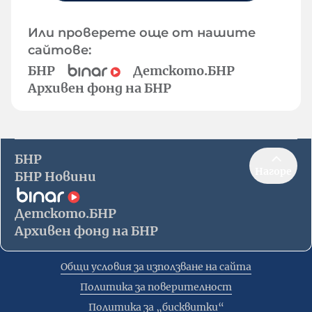
Или проверете още от нашите
сайтове:
БНР
Детското.БНР
Архивен фонд на БНР
БНР
Нагоре
БНР Новини
Детското.БНР
Архивен фонд на БНР
Общи условия за използване на сайта
Политика за поверителност
Политика за „бисквитки“