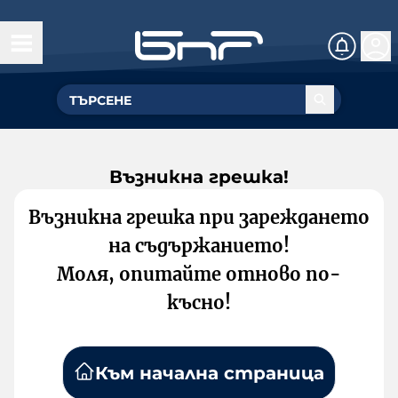
Възникна грешка!
Възникна грешка при зареждането
на съдържанието!
Моля, опитайте отново по-
късно!
Към начална страница