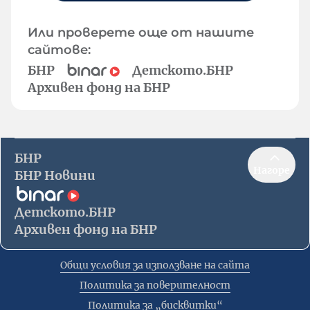
Или проверете още от нашите
сайтове:
БНР
Детското.БНР
Архивен фонд на БНР
БНР
Нагоре
БНР Новини
Детското.БНР
Архивен фонд на БНР
Общи условия за използване на сайта
Политика за поверителност
Политика за „бисквитки“