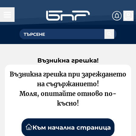
Възникна грешка!
Възникна грешка при зареждането
на съдържанието!
Моля, опитайте отново по-
късно!
Към начална страница