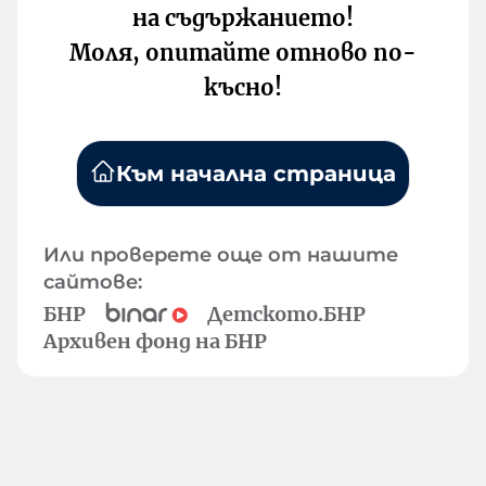
на съдържанието!
Моля, опитайте отново по-
късно!
Към начална страница
Или проверете още от нашите
сайтове:
БНР
Детското.БНР
Архивен фонд на БНР