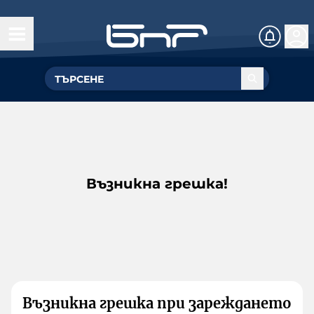
Възникна грешка!
Възникна грешка при зареждането